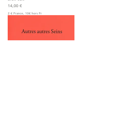
Prix
14,00 €
2 € France, 10€ hors Fr
Jean Guerreschi - Autres autres
seins
Prix
16,00 €
2 € France, 10€ hors Fr