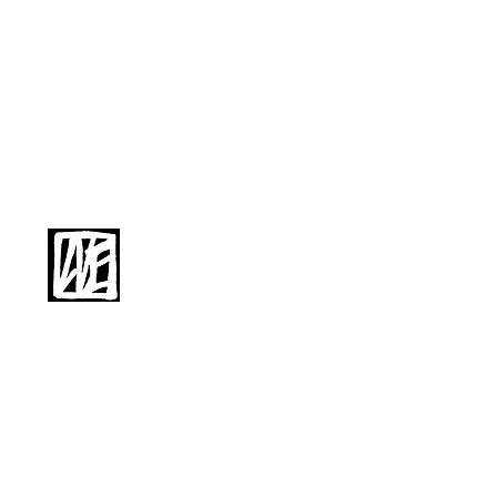
Éditions La Bibliothèque
98, avenue Pasteur
93260 Les Lilas