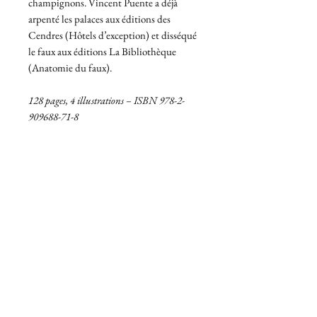
champignons. Vincent Puente a déjà
arpenté les palaces aux éditions des
Cendres (Hôtels d’exception) et disséqué
le faux aux éditions La Bibliothèque
(Anatomie du faux).
128 pages, 4 illustrations – ISBN 978-2-
909688-71-8
Éditions La Bibliothèque
98, avenue Pasteur
93260 Les Lilas
Diffusion Distribution :
Belles Lettres diffusion distribution SAS
25 rue du Général Leclerc
94270 Le Kremiln-Bicêtre
H