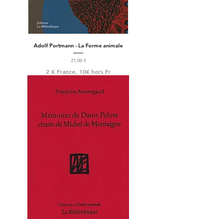
Adolf Portmann - La Forme animale
Prix
21,00 €
2 € France, 10€ hors Fr