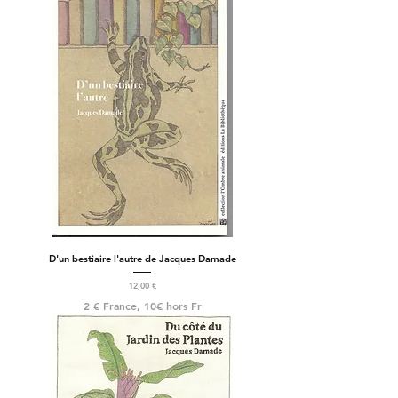
D'un bestiaire l'autre de Jacques Damade
Prix
12,00 €
2 € France, 10€ hors Fr