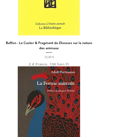
Buffon - Le Castor & Fragment du Discours sur la nature
des animaux
Prix
12,00 €
2 € France, 10€ hors Fr