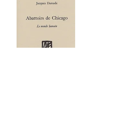
Jacques Damade - Abattoirs de Chicago
Épuisé