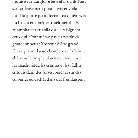
inquisiteur. La gloire les a élus ou ils l’ont
scrupuleusement poursuivie et voilà
qu’il la quitte pour devenir eux-mêmes et
moins qu’eux-mêmes quelquefois. Ils
triomphaient et voilà qu’ils rejoignent
ceux qui n’ont même pas eu besoin de
grandeur pour s’abstenir d’être grand.
Ceux qui ont laissé choir le sexe, la bonne
chère ou le simple plaisir de vivre, tous
les anachorètes, les ermites et les sâdhu
enfouis dans des fosses, perchés sur des
colonnes ou cachés dans des frondaisons.
150 pages, 8 illustrations de l’auteur–
ISBN 978-2-909688-80-0