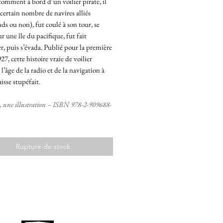
omment à bord d’un voilier pirate, il
certain nombre de navires alliés
s ou non), fut coulé à son tour, se
ur une île du pacifique, fut fait
, puis s’évada. Publié pour la première
27, cette histoire vraie de voilier
̀ l’âge de la radio et de la navigation à
isse stupéfait.
, une illustration – ISBN 978-2-909688-
Rupture de stock