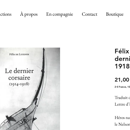
ctions
À propos
En compagnie
Contact
Boutique
Félix
derni
1918
21,00
2 € France, 1
Traduit 
Lettre d’
Héros na
le Nelson