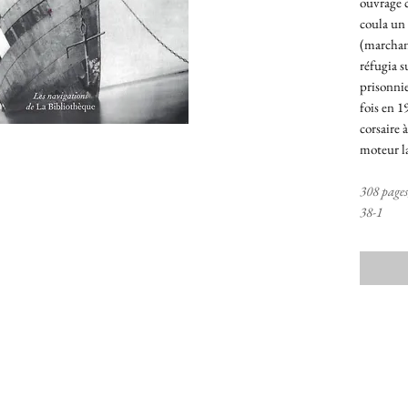
ouvrage c
coula un 
(marchand
réfugia s
prisonnier
fois en 19
corsaire a
moteur la
308 pages
38-1