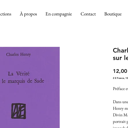
ctions
À propos
En compagnie
Contact
Boutique
Charl
sur 
12,00
2 € France, 1
Préface 
Dans une 
Henry met
Divin Ma
portrait p
improbabl