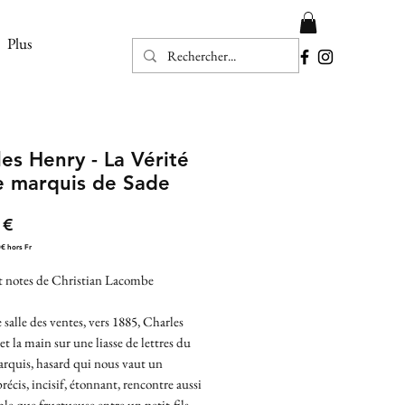
Plus
es Henry - La Vérité
le marquis de Sade
Prix
 €
0€ hors Fr
et notes de Christian Lacombe
salle des ventes, vers 1885, Charles
 la main sur une liasse de lettres du
rquis, hasard qui nous vaut un
récis, incisif, étonnant, rencontre aussi
e que fructueuse entre un petit-fils