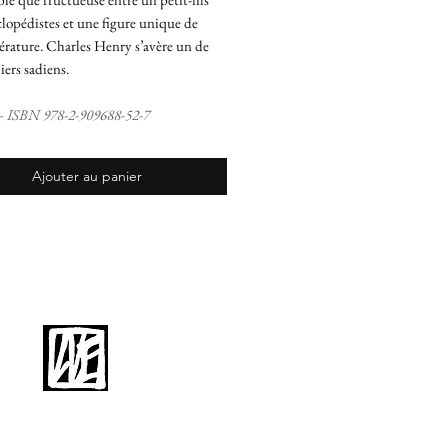
lopédistes et une figure unique de
térature. Charles Henry s’avère un de
ers sadiens.
 – ISBN 978-2-909688-52-7
Ajouter au panier
Éditions La Bibliothèque
98, avenue Pasteur
93260 Les Lilas