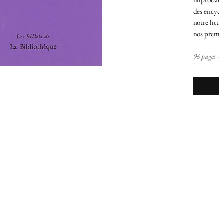
des encyc
notre lit
nos premi
96 pages